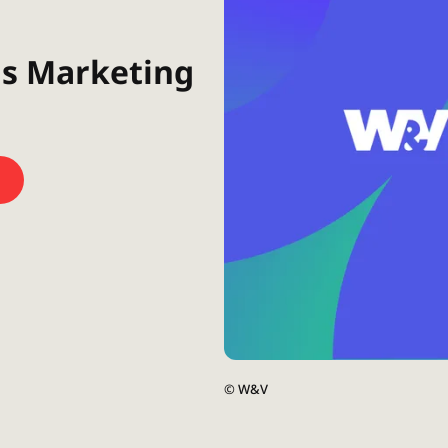
us Marketing
©
W&V