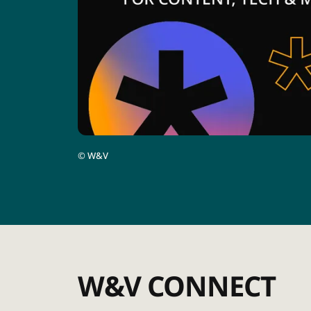
©
W&V
W&V CONNECT