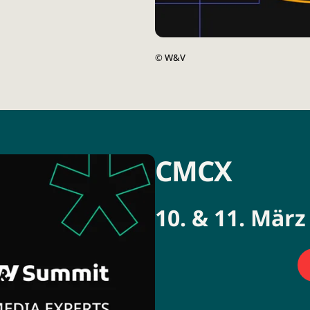
©
W&V
CMCX
10. & 11. Mär