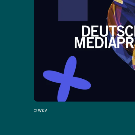
©
W&V