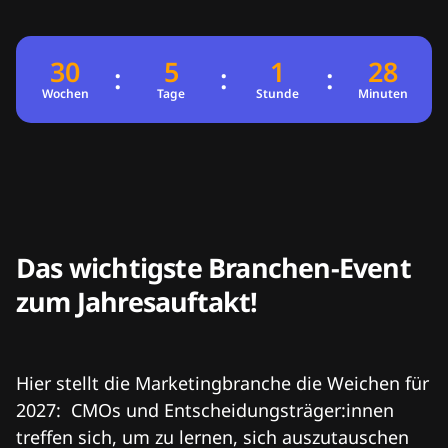
30
5
1
28
:
:
:
29
4
0
27
Wochen
Tage
Stunde
Minuten
Das wichtigste Branchen-Event
zum Jahresauftakt!
Hier stellt die Marketingbranche die Weichen für
2027: CMOs und Entscheidungsträger:innen
treffen sich, um zu lernen, sich auszutauschen