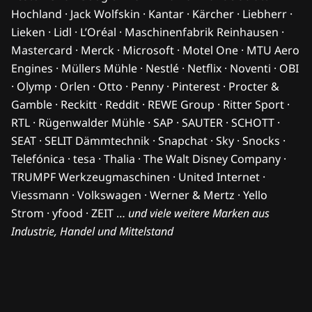
Hochland · Jack Wolfskin · Kantar · Kärcher · Liebherr ·
Lieken · Lidl · L’Oréal · Maschinenfabrik Reinhausen ·
Mastercard · Merck · Microsoft · Motel One · MTU Aero
Engines · Müllers Mühle · Nestlé · Netflix · Noventi · OBI
· Olymp · Orlen · Otto · Penny · Pinterest · Procter &
Gamble · Reckitt · Reddit · REWE Group · Ritter Sport ·
RTL · Rügenwalder Mühle · SAP · SAUTER · SCHOTT ·
SEAT · SELIT Dämmtechnik · Snapchat · Sky · Snocks ·
Telefónica · tesa · Thalia · The Walt Disney Company ·
TRUMPF Werkzeugmaschinen · United Internet ·
Viessmann · Volkswagen · Werner & Mertz · Yello
Strom · yfood · ZEIT …
und viele weitere Marken aus
Industrie, Handel und Mittelstand