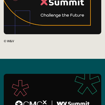
©
W&V