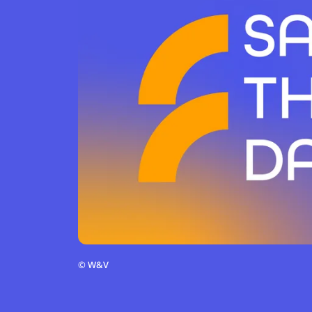
©
W&V