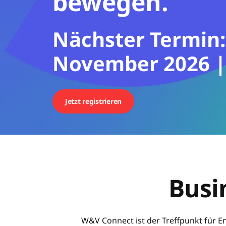
bewegen.
W&V Connec
Nächster Termin:
November 2026 | 
Jetzt registrieren
Busi
W&V Connect ist der Treffpunkt für E