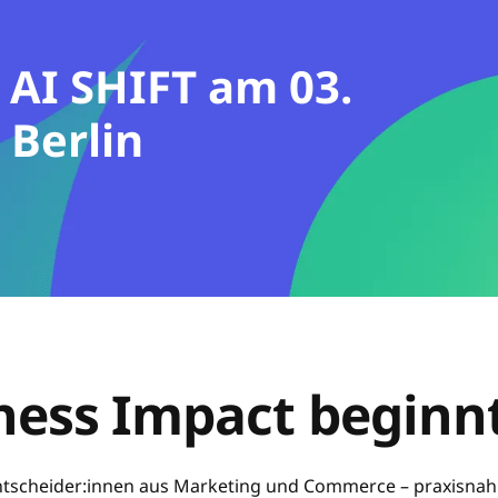
t
 AI SHIFT am 03.
Berlin
ness Impact beginnt
ntscheider:innen aus Marketing und Commerce – praxisnah 