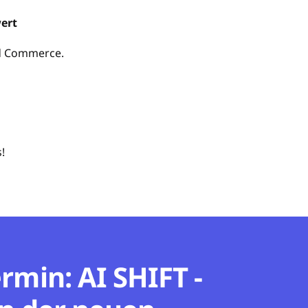
ert
nd Commerce.
!
rmin: AI SHIFT -