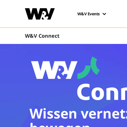
W&V Events
W&V Connect
Wissen vernet