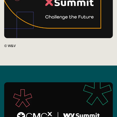
©
W&V