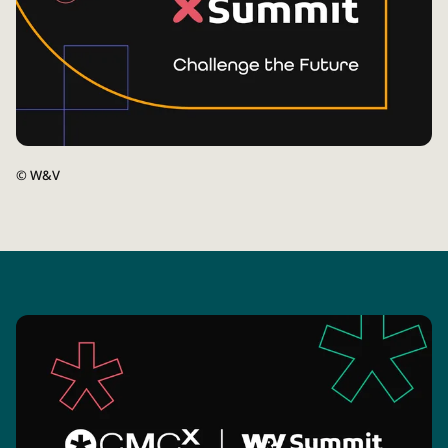
©
W&V