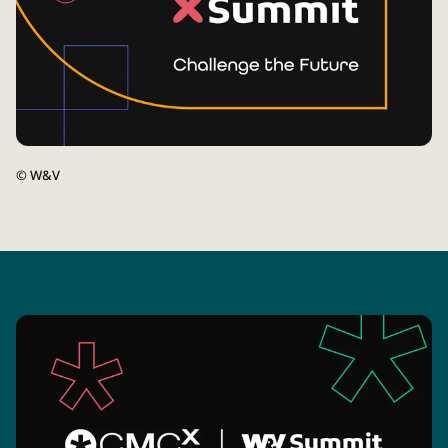
©
W&V