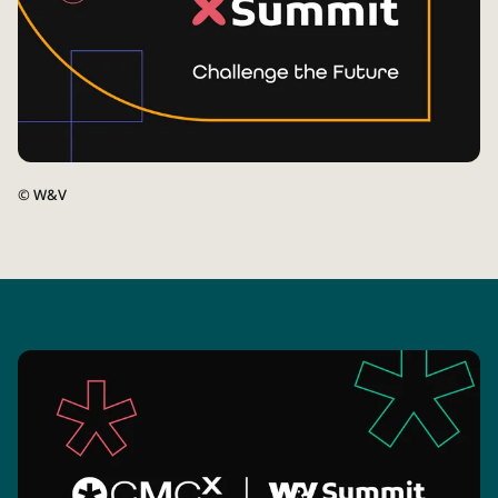
©
W&V