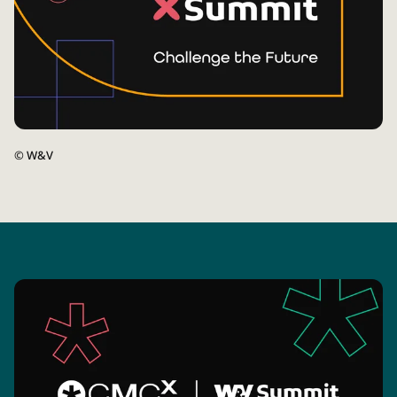
©
W&V