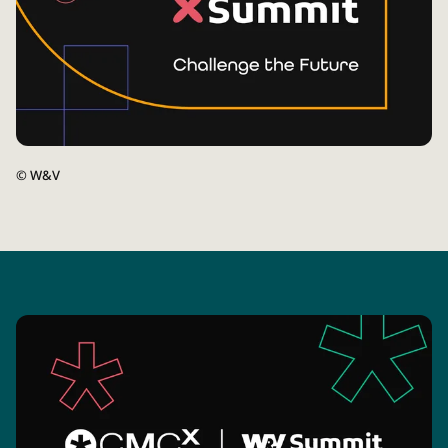
©
W&V