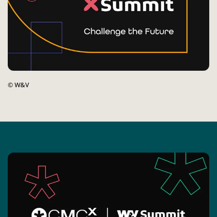
©
W&V