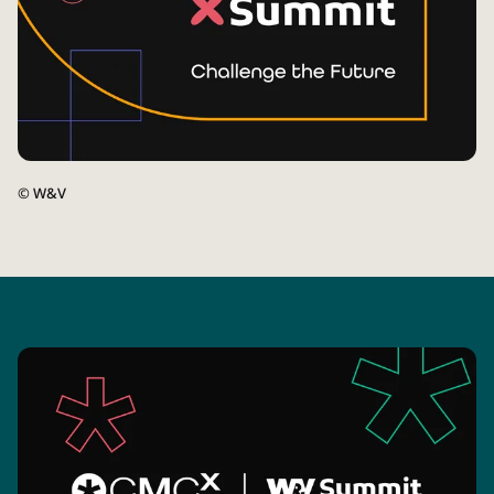
©
W&V