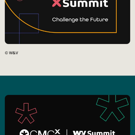
©
W&V