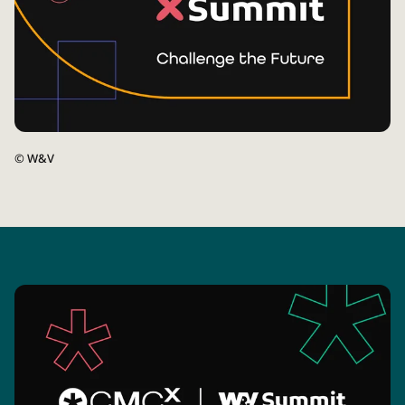
©
W&V