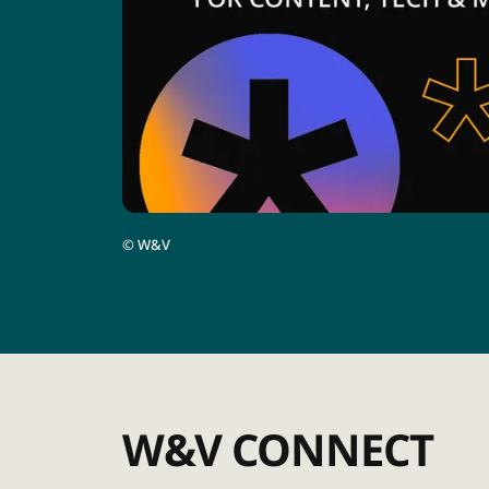
©
W&V
W&V CONNECT