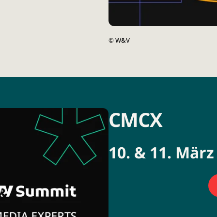
©
W&V
CMCX
10. & 11. Mär