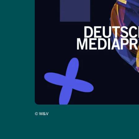
©
W&V