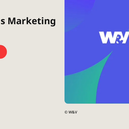
us Marketing
©
W&V